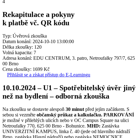
4
Rekapitulace a pokyny
k platbě vč. QR kódu
Typ: Úvěrová zkouška
Datum konání: 2024-10-10 13:00:00
Délka zkoušky: 120
Volná kapacita: 7
Adresa konání: EDU CENTRUM, 3. patro, Netroufalky 797/7, 625
00 Brno
Cena zkoušky: 1699 Kč
Přihlásit se a získat přístup do E-Learningu
10.10.2024 – U1 – Spotřebitelský úvěr jiný
než na bydlení – odborná zkouška
Na zkoušku se dostavte alespoň
30 minut
před jejím začátkem. S
sebou si vezměte
občanský průkaz a kalkulačku.
PARKOVÁNÍ
je možné v přilehlých ulicích nebo v OC Campus Square na ulici
Netroufalky 770, 625 00 Brno - Bohunice.
MHD:
Zastávka
UNIVERZITNÍ KAMPUS, linka č. 40 (jede od hlavního nádraží
Brno, zastávka Hlavní nádraží) nebo zastávka NEMOCNICE