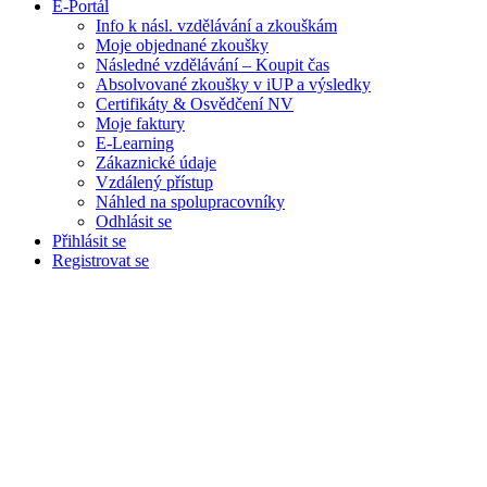
E-Portál
Info k násl. vzdělávání a zkouškám
Moje objednané zkoušky
Následné vzdělávání – Koupit čas
Absolvované zkoušky v iUP a výsledky
Certifikáty & Osvědčení NV
Moje faktury
E-Learning
Zákaznické údaje
Vzdálený přístup
Náhled na spolupracovníky
Odhlásit se
Přihlásit se
Registrovat se