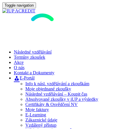
Toggle navigation
Následné vzdělávání
Termíny zkoušek
Akce
O nás
Kontakt a Dokumenty
E-Portál
Info k násl. vzdělávání a zkouškám
Moje objednané zkoušky
Následné vzdělávání – Koupit čas
Absolvované zkoušky v iUP a výsledky
Certifikáty & Osvědčení NV
Moje faktury
E-Learning
Zákaznické údaje
Vzdálený přístup