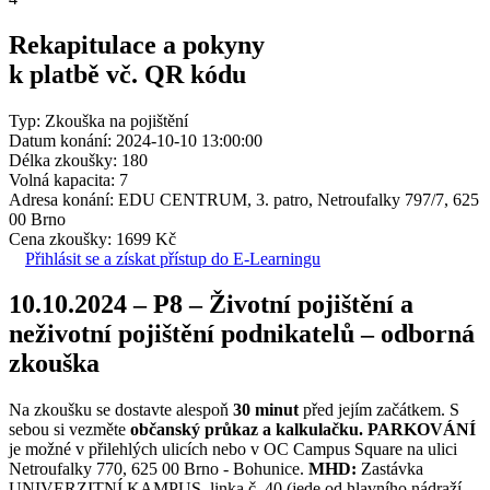
Rekapitulace a pokyny
k platbě vč. QR kódu
Typ: Zkouška na pojištění
Datum konání: 2024-10-10 13:00:00
Délka zkoušky: 180
Volná kapacita: 7
Adresa konání: EDU CENTRUM, 3. patro, Netroufalky 797/7, 625
00 Brno
Cena zkoušky: 1699 Kč
Přihlásit se a získat přístup do E-Learningu
10.10.2024 – P8 – Životní pojištění a
neživotní pojištění podnikatelů – odborná
zkouška
Na zkoušku se dostavte alespoň
30 minut
před jejím začátkem. S
sebou si vezměte
občanský průkaz a kalkulačku.
PARKOVÁNÍ
je možné v přilehlých ulicích nebo v OC Campus Square na ulici
Netroufalky 770, 625 00 Brno - Bohunice.
MHD:
Zastávka
UNIVERZITNÍ KAMPUS, linka č. 40 (jede od hlavního nádraží