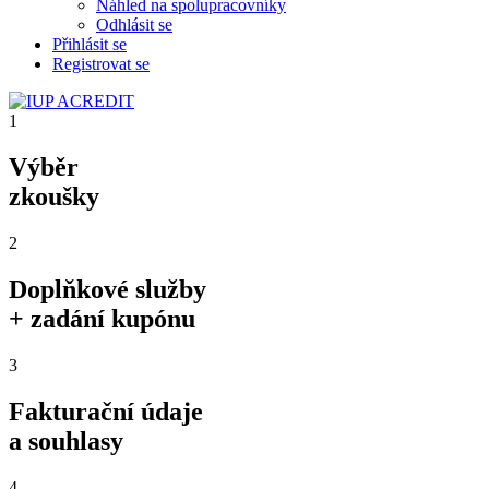
Náhled na spolupracovníky
Odhlásit se
Přihlásit se
Registrovat se
1
Výběr
zkoušky
2
Doplňkové služby
+ zadání kupónu
3
Fakturační údaje
a souhlasy
4