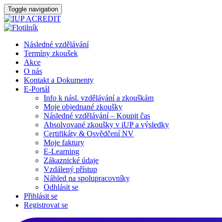
Toggle navigation
Následné vzdělávání
Termíny zkoušek
Akce
O nás
Kontakt a Dokumenty
E-Portál
Info k násl. vzdělávání a zkouškám
Moje objednané zkoušky
Následné vzdělávání – Koupit čas
Absolvované zkoušky v iUP a výsledky
Certifikáty & Osvědčení NV
Moje faktury
E-Learning
Zákaznické údaje
Vzdálený přístup
Náhled na spolupracovníky
Odhlásit se
Přihlásit se
Registrovat se