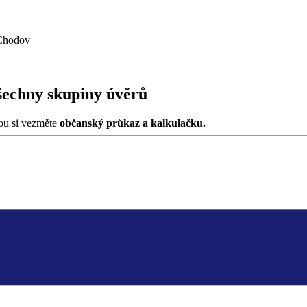
 Chodov
šechny skupiny úvěrů
ou si vezměte
občanský průkaz a kalkulačku.