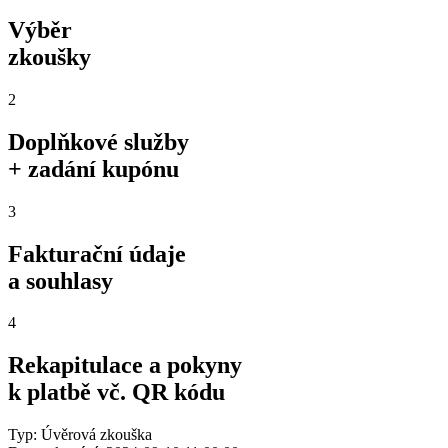
Výběr
zkoušky
2
Doplňkové služby
+ zadání kupónu
3
Fakturační údaje
a souhlasy
4
Rekapitulace a pokyny
k platbě vč. QR kódu
Typ: Úvěrová zkouška