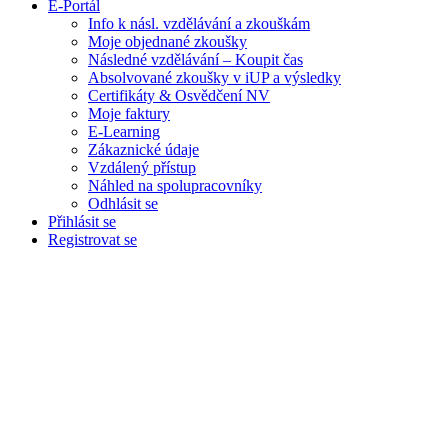
E-Portál
Info k násl. vzdělávání a zkouškám
Moje objednané zkoušky
Následné vzdělávání – Koupit čas
Absolvované zkoušky v iUP a výsledky
Certifikáty & Osvědčení NV
Moje faktury
E-Learning
Zákaznické údaje
Vzdálený přístup
Náhled na spolupracovníky
Odhlásit se
Přihlásit se
Registrovat se