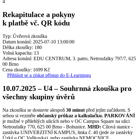
4
Rekapitulace a pokyny
k platbě vč. QR kódu
Typ: Úvěrová zkouška
Datum konání: 2025-07-10 13:00:00
Délka zkoušky: 180
Volná kapacita: 13
Adresa konání: EDU CENTRUM, 3. patro, Netroufalky 797/7, 625
00 Brno
Cena zkoušky: 1699 Kč
Přihlásit se a získat přístup do E-Learningu
10.07.2025 – U4 – Souhrnná zkouška pro
všechny skupiny úvěrů
Na zkoušku se dostavte alespoň
30 minut
před jejím začátkem. S
sebou si vezměte
občanský průkaz a kalkulačku.
PARKOVÁNÍ
je možné v přilehlých ulicích nebo v OC Campus Square na ulici
Netroufalky 770, 625 00 Brno - Bohunice.
MHD:
Cílová stanice -
zastávka UNIVERZITNÍ KAMPUS, linka č. 40 (jede ze zastávky
Úzká u OC Vaňkovka), nebo zastávka NEMOCNICE