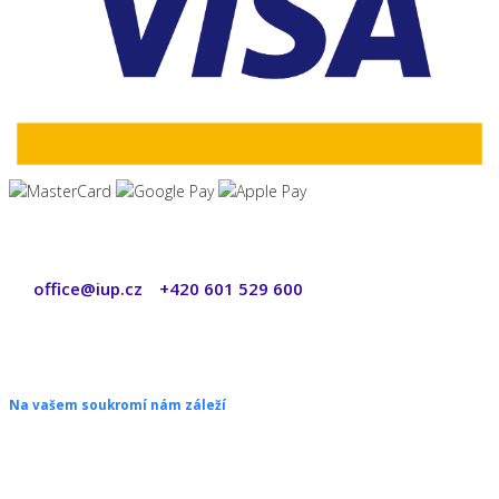
office@iup.cz
+420 601 529 600
|
Copyright © 2026 ŠANON s.r.o. Všechna práva vyhrazena.
Na vašem soukromí nám záleží
Chceme vám neustále poskytovat skvělé služby. Vzhledem k nové
legislativě platné od 1. 1. 2022 od vás ale potřebujeme souhlas s
používáním souborů cookies.