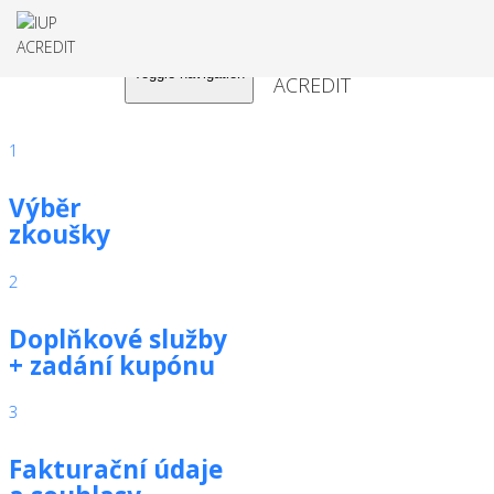
Toggle navigation
1
Výběr
zkoušky
2
Doplňkové služby
+ zadání kupónu
3
Fakturační údaje