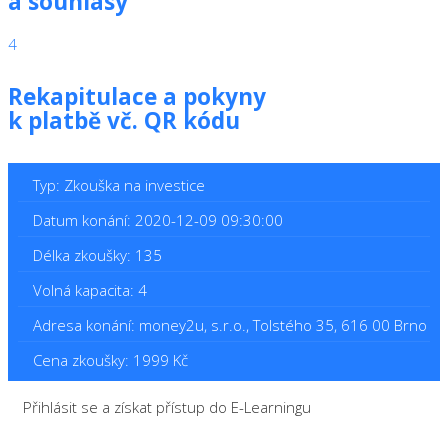
a souhlasy
4
Rekapitulace a pokyny
k platbě vč. QR kódu
Typ: Zkouška na investice
Datum konání: 2020-12-09 09:30:00
Délka zkoušky: 135
Volná kapacita: 4
Adresa konání: money2u, s.r.o., Tolstého 35, 616 00 Brno
Cena zkoušky: 1999 Kč
Přihlásit se a získat přístup do E-Learningu