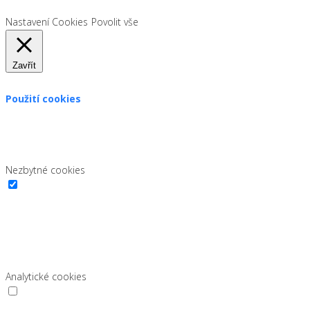
Nastavení Cookies
Povolit vše
Zavřít
Použití cookies
Zákon uvádí, že můžeme ukládat cookies na vašem zařízení,
pokud jsou nezbytně nutné pro provoz této stránky. Pro všechny
ostatní typy cookies potřebujeme vaše povolení.
Nezbytné cookies
Nezbytné cookies
Vždy povoleno
Nutné cookies pomáhají, aby byla webová stránka použitelná tak,
že fungují základní funkce jako navigační stránky a přístup k
zabezpečeným sekcím webových stránek. Webová stránka nemůže
správně fungovat bez těchto cookies.
Analytické cookies
Analytické cookies
Tyto cookies sbírají informace o tom, jak používáte web, které