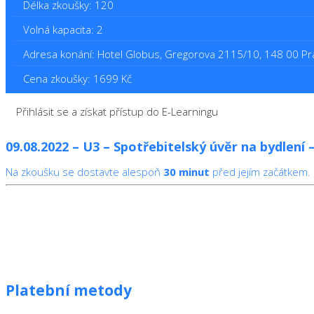
Délka zkoušky: 120
Volná kapacita: 2
Adresa konání: Hotel Globus, Gregorova 2115/10, 148 00 Pr
Cena zkoušky: 1699 Kč
Přihlásit se a získat přístup do E-Learningu
09.08.2022 – U3 – Spotřebitelský úvěr na bydlení
Na zkoušku se dostavte alespoň
30 minut
před jejím začátkem.
Platební metody