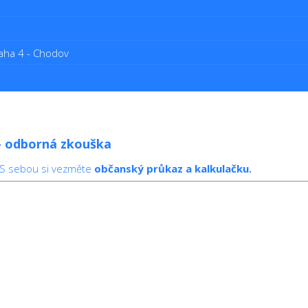
aha 4 - Chodov
 – odborná zkouška
 S sebou si vezměte
občanský průkaz a kalkulačku.