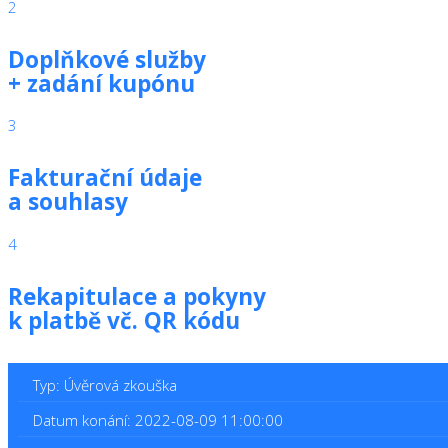
2
Doplňkové služby
+ zadání kupónu
3
Fakturační údaje
a souhlasy
4
Rekapitulace a pokyny
k platbě vč. QR kódu
Typ: Úvěrová zkouška
Datum konání: 2022-08-09 11:00:00