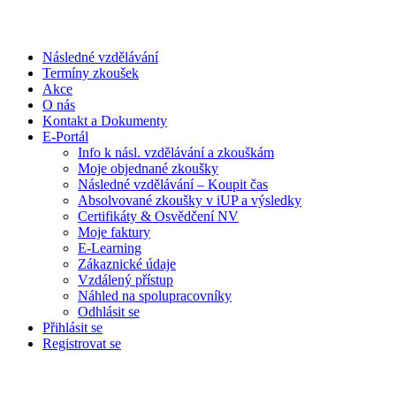
Následné vzdělávání
Termíny zkoušek
Akce
O nás
Kontakt a Dokumenty
E-Portál
Info k násl. vzdělávání a zkouškám
Moje objednané zkoušky
Následné vzdělávání – Koupit čas
Absolvované zkoušky v iUP a výsledky
Certifikáty & Osvědčení NV
Moje faktury
E-Learning
Zákaznické údaje
Vzdálený přístup
Náhled na spolupracovníky
Odhlásit se
Přihlásit se
Registrovat se