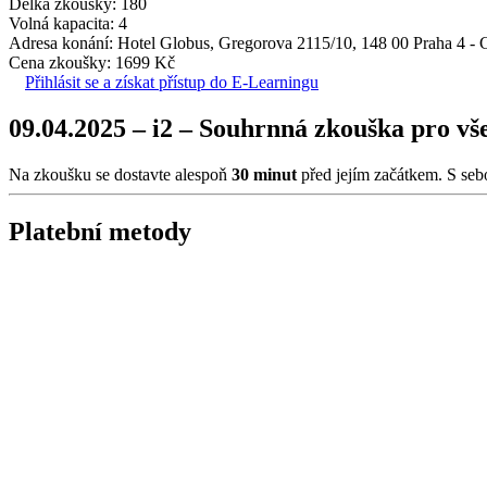
Délka zkoušky: 180
Volná kapacita: 4
Adresa konání: Hotel Globus, Gregorova 2115/10, 148 00 Praha 4 -
Cena zkoušky: 1699 Kč
Přihlásit se a získat přístup do E-Learningu
09.04.2025 – i2 – Souhrnná zkouška pro vše
Na zkoušku se dostavte alespoň
30 minut
před jejím začátkem. S seb
Platební metody