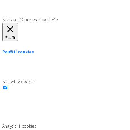
legislativě platné od 1. 1. 2022 od vás ale potřebujeme souhlas s
používáním souborů cookies.
Nastavení Cookies
Povolit vše
Zavřít
Použití cookies
Zákon uvádí, že můžeme ukládat cookies na vašem zařízení,
pokud jsou nezbytně nutné pro provoz této stránky. Pro všechny
ostatní typy cookies potřebujeme vaše povolení.
Nezbytné cookies
Nezbytné cookies
Vždy povoleno
Nutné cookies pomáhají, aby byla webová stránka použitelná tak,
že fungují základní funkce jako navigační stránky a přístup k
zabezpečeným sekcím webových stránek. Webová stránka nemůže
správně fungovat bez těchto cookies.
Analytické cookies