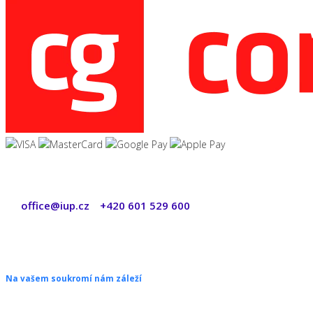
office@iup.cz
+420 601 529 600
|
Copyright © 2026 ŠANON s.r.o. Všechna práva vyhrazena.
Na vašem soukromí nám záleží
Chceme vám neustále poskytovat skvělé služby. Vzhledem k nové