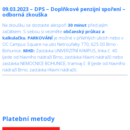
09.03.2023 – DPS – Doplňkové penzijní spoření –
odborná zkouška
Na zkoušku se dostavte alespoň
30 minut
před jejím
začátkem. S sebou si vezměte
občanský průkaz a
kalkulačku.
PARKOVÁNÍ
je možné v přilehlých ulicích nebo v
OC Campus Square na ulici Netroufalky 770, 625 00 Brno -
Bohunice.
MHD:
Zastávka UNIVERZITNÍ KAMPUS, linka č. 40
(jede od hlavního nádraží Brno, zastávka Hlavní nádraží) nebo
zastávka NEMOCNICE BOHUNICE, tramvaj č. 8 (jede od hlavního
nádraží Brno, zastávka Hlavní nádraží).
Platební metody