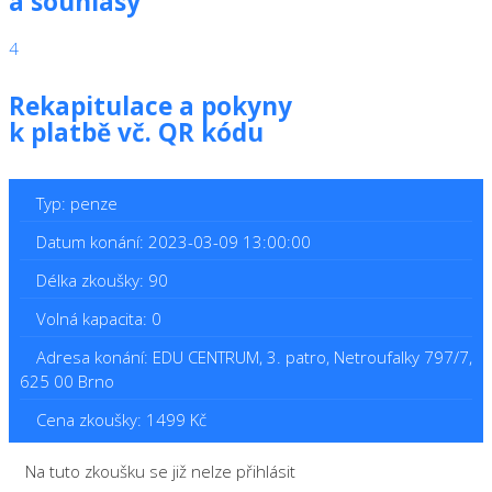
a souhlasy
4
Rekapitulace a pokyny
k platbě vč. QR kódu
Typ: penze
Datum konání: 2023-03-09 13:00:00
Délka zkoušky: 90
Volná kapacita: 0
Adresa konání: EDU CENTRUM, 3. patro, Netroufalky 797/7,
625 00 Brno
Cena zkoušky: 1499 Kč
Na tuto zkoušku se již nelze přihlásit