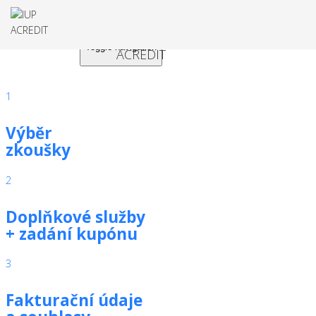
Toggle navigation
1
Výběr
zkoušky
2
Doplňkové služby
+ zadání kupónu
3
Fakturační údaje