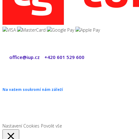
office@iup.cz
+420 601 529 600
|
Copyright © 2026 ŠANON s.r.o. Všechna práva vyhrazena.
Na vašem soukromí nám záleží
Chceme vám neustále poskytovat skvělé služby. Vzhledem k nové
legislativě platné od 1. 1. 2022 od vás ale potřebujeme souhlas s
používáním souborů cookies.
Nastavení Cookies
Povolit vše