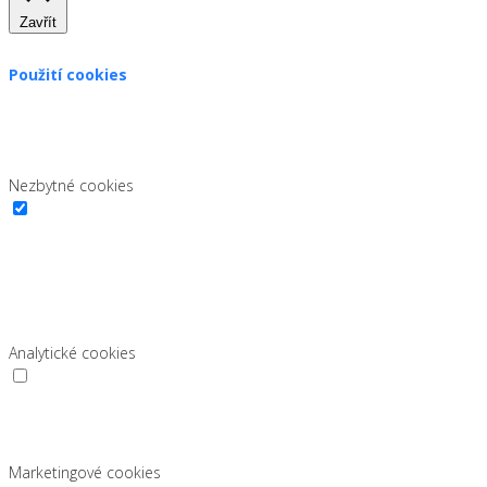
Zavřít
Použití cookies
Zákon uvádí, že můžeme ukládat cookies na vašem zařízení,
pokud jsou nezbytně nutné pro provoz této stránky. Pro všechny
ostatní typy cookies potřebujeme vaše povolení.
Nezbytné cookies
Nezbytné cookies
Vždy povoleno
Nutné cookies pomáhají, aby byla webová stránka použitelná tak,
že fungují základní funkce jako navigační stránky a přístup k
zabezpečeným sekcím webových stránek. Webová stránka nemůže
správně fungovat bez těchto cookies.
Analytické cookies
Analytické cookies
Tyto cookies sbírají informace o tom, jak používáte web, které
stránky jste navštivili. Všechna data jsou anonymní a pomáhají nám
zlepšovat naše služby
Marketingové cookies