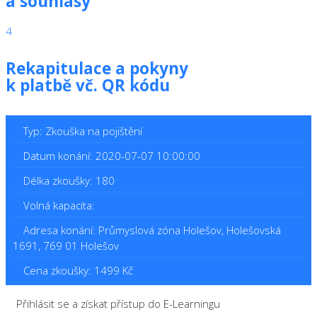
a souhlasy
4
Rekapitulace a pokyny
k platbě vč. QR kódu
Typ: Zkouška na pojištění
Datum konání: 2020-07-07 10:00:00
Délka zkoušky: 180
Volná kapacita:
Adresa konání: Průmyslová zóna Holešov, Holešovská
1691, 769 01 Holešov
Cena zkoušky: 1499 Kč
Přihlásit se a získat přístup do E-Learningu