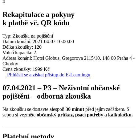
4
Rekapitulace a pokyny
k platbě vč. QR kódu
Typ: Zkouška na pojištění
Datum konání: 2021-04-07 10:00:00
Délka zkoušky: 120
Volná kapacita: 2
Adresa konání: Hotel Globus, Gregorova 2115/10, 148 00 Praha 4 -
Chodov
Cena zkoušky: 1999 Kč
Přihlásit se a získat přístup do E-Learningu
07.04.2021 – P3 – Neživotní občanské
pojištění – odborná zkouška
Na zkoušku se dostavte alespoň
30 minut
před jejím začátkem. S
sebou si vezměte
občanský průkaz, psací potřeby a kalkulačku.
Platební metody