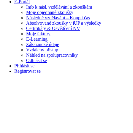
E-Portál
Info k násl. vzdělávání a zkouškám
Moje objednané zkoušky
Následné vzdělávání – Koupit čas
Absolvované zkoušky v iUP a výsledky
Certifikáty & Osvědčení NV
Moje faktury
E-Learning
Zákaznické údaje
Vzdálený přístup
Náhled na spolupracovníky
Odhlásit se
Přihlásit se
Registrovat se