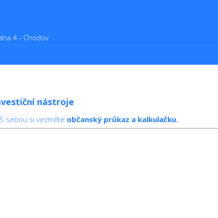
aha 4 - Chodov
vestiční nástroje
 S sebou si vezměte
občanský průkaz a kalkulačku.