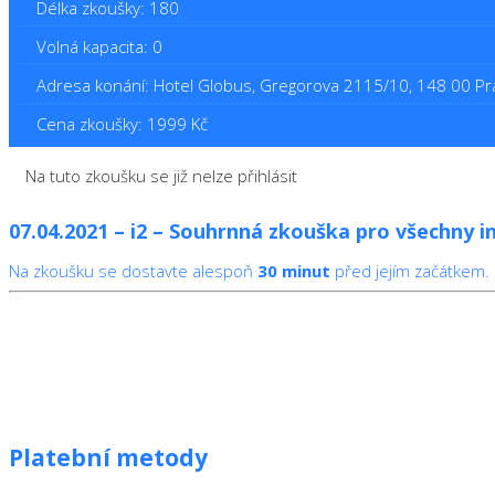
Délka zkoušky: 180
Volná kapacita: 0
Adresa konání: Hotel Globus, Gregorova 2115/10, 148 00 Pr
Cena zkoušky: 1999 Kč
Na tuto zkoušku se již nelze přihlásit
07.04.2021 – i2 – Souhrnná zkouška pro všechny in
Na zkoušku se dostavte alespoň
30 minut
před jejím začátkem.
Platební metody