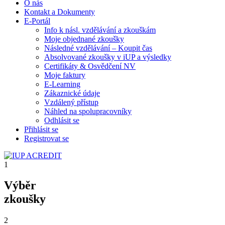
O nás
Kontakt a Dokumenty
E-Portál
Info k násl. vzdělávání a zkouškám
Moje objednané zkoušky
Následné vzdělávání – Koupit čas
Absolvované zkoušky v iUP a výsledky
Certifikáty & Osvědčení NV
Moje faktury
E-Learning
Zákaznické údaje
Vzdálený přístup
Náhled na spolupracovníky
Odhlásit se
Přihlásit se
Registrovat se
1
Výběr
zkoušky
2