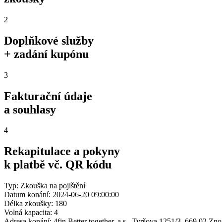
2
Doplňkové služby
+ zadání kupónu
3
Fakturační údaje
a souhlasy
4
Rekapitulace a pokyny
k platbě vč. QR kódu
Typ: Zkouška na pojištění
Datum konání: 2024-06-20 09:00:00
Délka zkoušky: 180
Volná kapacita: 4
Adresa konání: 4fin Better together, a.s., Tyršova 1251/3, 669 02 Zn