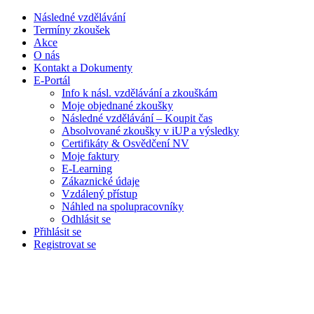
Následné vzdělávání
Termíny zkoušek
Akce
O nás
Kontakt a Dokumenty
E-Portál
Info k násl. vzdělávání a zkouškám
Moje objednané zkoušky
Následné vzdělávání – Koupit čas
Absolvované zkoušky v iUP a výsledky
Certifikáty & Osvědčení NV
Moje faktury
E-Learning
Zákaznické údaje
Vzdálený přístup
Náhled na spolupracovníky
Odhlásit se
Přihlásit se
Registrovat se