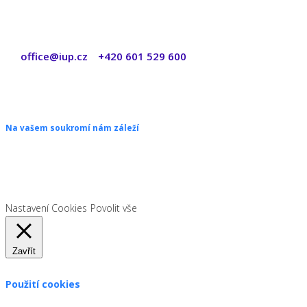
office@iup.cz
+420 601 529 600
|
Copyright © 2026 ŠANON s.r.o. Všechna práva vyhrazena.
Na vašem soukromí nám záleží
Chceme vám neustále poskytovat skvělé služby. Vzhledem k nové
legislativě platné od 1. 1. 2022 od vás ale potřebujeme souhlas s
používáním souborů cookies.
Nastavení Cookies
Povolit vše
Zavřít
Použití cookies