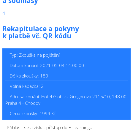
a souhlasy
4
Rekapitulace a pokyny
k platbě vč. QR kódu
Typ: Zkouška na pojištění
Datum konání: 2021-05-04 14:00:00
Délka zkoušky: 180
Volná kapacita: 2
Adresa konání: Hotel Globus, Gregorova 2115/10, 148 00
Praha 4 - Chodov
Cena zkoušky: 1999 Kč
Přihlásit se a získat přístup do E-Learningu