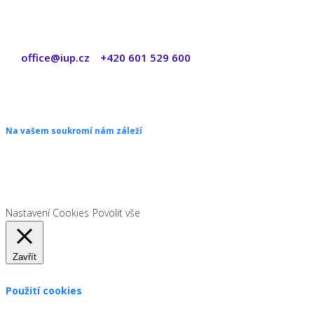
office@iup.cz
+420 601 529 600
|
Copyright © 2026 ŠANON s.r.o. Všechna práva vyhrazena.
Na vašem soukromí nám záleží
Chceme vám neustále poskytovat skvělé služby. Vzhledem k nové
legislativě platné od 1. 1. 2022 od vás ale potřebujeme souhlas s
používáním souborů cookies.
Nastavení Cookies
Povolit vše
Zavřít
Použití cookies