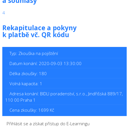
a souhlasy
4
Rekapitulace a pokyny
k platbě vč. QR kódu
Typ: Zkouška na pojištění
Datum konání: 2020-09-03 13:30:00
Délka zkoušky: 180
Volná kapacita: 1
Adresa konání: BIDLI poradenství, s.r.o., Jindřišská 889/17,
110 00 Praha 1
Cena zkoušky: 1699 Kč
Přihlásit se a získat přístup do E-Learningu