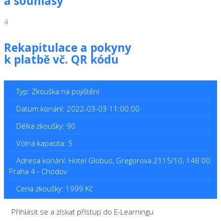
a souhlasy
4
Rekapitulace a pokyny
k platbě vč. QR kódu
Typ: Zkouška na pojištění
Datum konání: 2022-03-03 11:00:00
Délka zkoušky: 90
Volná kapacita: 5
Adresa konání: Hotel Globus, Gregorova 2115/10, 148 00
Praha 4 - Chodov
Cena zkoušky: 1999 Kč
Přihlásit se a získat přístup do E-Learningu