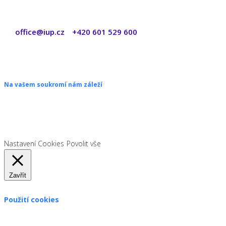
office@iup.cz
+420 601 529 600
|
Copyright © 2026 ŠANON s.r.o. Všechna práva vyhrazena.
Na vašem soukromí nám záleží
Chceme vám neustále poskytovat skvělé služby. Vzhledem k nové
legislativě platné od 1. 1. 2022 od vás ale potřebujeme souhlas s
používáním souborů cookies.
Nastavení Cookies
Povolit vše
Zavřít
Použití cookies
Zákon uvádí, že můžeme ukládat cookies na vašem zařízení,