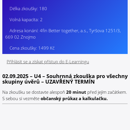
Délka zkoušky: 180
Volná kapacita: 2
Adresa konání: 4fin Better together, a.s., Tyršova 1251/3,
669 02 Znojmo
Cena zkoušky: 1499 Kč
Přihlásit se a získat přístup do E-Learningu
02.09.2025 – U4 – Souhrnná zkouška pro všechny
skupiny úvěrů – UZAVŘENÝ TERMÍN
Na zkoušku se dostavte alespoň
20 minut
před jejím začátkem.
S sebou si vezměte
občanský průkaz a kalkulačku.