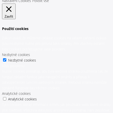
Nastavení Cookies
Povolit vše
Zavřít
Použití cookies
Zákon uvádí, že můžeme ukládat cookies na vašem zařízení, pokud
jsou nezbytně nutné pro provoz této stránky. Pro všechny ostatní
typy cookies potřebujeme vaše povolení.
Nezbytné cookies
Nezbytné cookies
Vždy povoleno
Nutné cookies pomáhají, aby byla webová stránka použitelná tak, že
fungují základní funkce jako navigační stránky a přístup k
zabezpečeným sekcím webových stránek. Webová stránka nemůže
správně fungovat bez těchto cookies.
Analytické cookies
Analytické cookies
Tyto cookies sbírají informace o tom, jak používáte web, které stránky
jste navštivili. Všechna data jsou anonymní a pomáhají nám zlepšovat