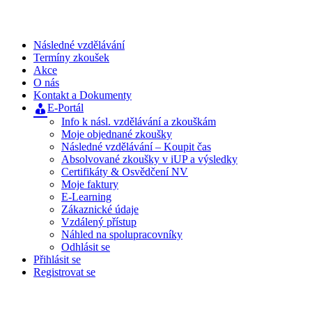
Následné vzdělávání
Termíny zkoušek
Akce
O nás
Kontakt a Dokumenty
E-Portál
Info k násl. vzdělávání a zkouškám
Moje objednané zkoušky
Následné vzdělávání – Koupit čas
Absolvované zkoušky v iUP a výsledky
Certifikáty & Osvědčení NV
Moje faktury
E-Learning
Zákaznické údaje
Vzdálený přístup
Náhled na spolupracovníky
Odhlásit se
Přihlásit se
Registrovat se