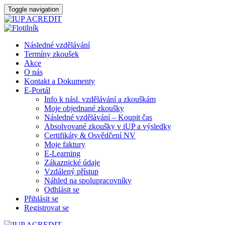
Toggle navigation
Následné vzdělávání
Termíny zkoušek
Akce
O nás
Kontakt a Dokumenty
E-Portál
Info k násl. vzdělávání a zkouškám
Moje objednané zkoušky
Následné vzdělávání – Koupit čas
Absolvované zkoušky v iUP a výsledky
Certifikáty & Osvědčení NV
Moje faktury
E-Learning
Zákaznické údaje
Vzdálený přístup
Náhled na spolupracovníky
Odhlásit se
Přihlásit se
Registrovat se