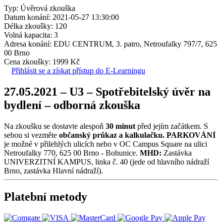
Typ: Úvěrová zkouška
Datum konání: 2021-05-27 13:30:00
Délka zkoušky: 120
Volná kapacita: 3
Adresa konání: EDU CENTRUM, 3. patro, Netroufalky 797/7, 625
00 Brno
Cena zkoušky: 1999 Kč
Přihlásit se a získat přístup do E-Learningu
27.05.2021 – U3 – Spotřebitelský úvěr na
bydlení – odborná zkouška
Na zkoušku se dostavte alespoň
30 minut
před jejím začátkem. S
sebou si vezměte
občanský průkaz a kalkulačku.
PARKOVÁNÍ
je možné v přilehlých ulicích nebo v OC Campus Square na ulici
Netroufalky 770, 625 00 Brno - Bohunice.
MHD:
Zastávka
UNIVERZITNÍ KAMPUS, linka č. 40 (jede od hlavního nádraží
Brno, zastávka Hlavní nádraží).
Platební metody