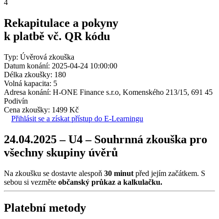
4
Rekapitulace a pokyny
k platbě vč. QR kódu
Typ: Úvěrová zkouška
Datum konání: 2025-04-24 10:00:00
Délka zkoušky: 180
Volná kapacita: 5
Adresa konání: H-ONE Finance s.r.o, Komenského 213/15, 691 45
Podivín
Cena zkoušky: 1499 Kč
Přihlásit se a získat přístup do E-Learningu
24.04.2025 – U4 – Souhrnná zkouška pro
všechny skupiny úvěrů
Na zkoušku se dostavte alespoň
30 minut
před jejím začátkem. S
sebou si vezměte
občanský průkaz a kalkulačku.
Platební metody