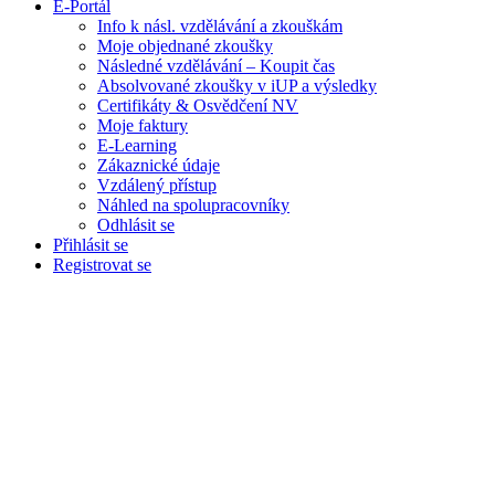
E-Portál
Info k násl. vzdělávání a zkouškám
Moje objednané zkoušky
Následné vzdělávání – Koupit čas
Absolvované zkoušky v iUP a výsledky
Certifikáty & Osvědčení NV
Moje faktury
E-Learning
Zákaznické údaje
Vzdálený přístup
Náhled na spolupracovníky
Odhlásit se
Přihlásit se
Registrovat se