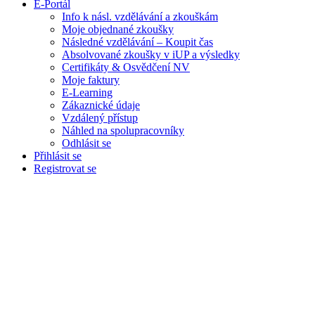
E-Portál
Info k násl. vzdělávání a zkouškám
Moje objednané zkoušky
Následné vzdělávání – Koupit čas
Absolvované zkoušky v iUP a výsledky
Certifikáty & Osvědčení NV
Moje faktury
E-Learning
Zákaznické údaje
Vzdálený přístup
Náhled na spolupracovníky
Odhlásit se
Přihlásit se
Registrovat se