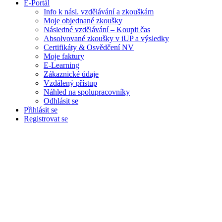
E-Portál
Info k násl. vzdělávání a zkouškám
Moje objednané zkoušky
Následné vzdělávání – Koupit čas
Absolvované zkoušky v iUP a výsledky
Certifikáty & Osvědčení NV
Moje faktury
E-Learning
Zákaznické údaje
Vzdálený přístup
Náhled na spolupracovníky
Odhlásit se
Přihlásit se
Registrovat se