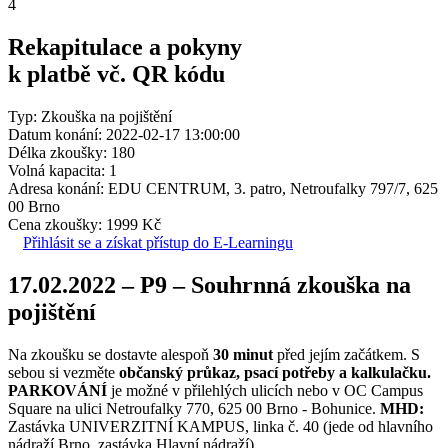
4
Rekapitulace a pokyny
k platbě vč. QR kódu
Typ: Zkouška na pojištění
Datum konání: 2022-02-17 13:00:00
Délka zkoušky: 180
Volná kapacita: 1
Adresa konání: EDU CENTRUM, 3. patro, Netroufalky 797/7, 625
00 Brno
Cena zkoušky: 1999 Kč
Přihlásit se a získat přístup do E-Learningu
17.02.2022 – P9 – Souhrnná zkouška na
pojištění
Na zkoušku se dostavte alespoň
30 minut
před jejím začátkem. S
sebou si vezměte
občanský průkaz, psací potřeby a kalkulačku.
PARKOVÁNÍ
je možné v přilehlých ulicích nebo v OC Campus
Square na ulici Netroufalky 770, 625 00 Brno - Bohunice.
MHD:
Zastávka UNIVERZITNÍ KAMPUS, linka č. 40 (jede od hlavního
nádraží Brno, zastávka Hlavní nádraží).