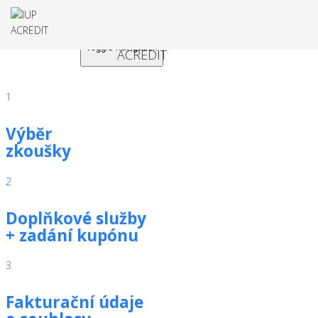
Toggle navigation
1
Výběr
zkoušky
2
Doplňkové služby
+ zadání kupónu
3
Fakturační údaje