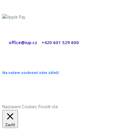
office@iup.cz
+420 601 529 600
|
Copyright © 2026 ŠANON s.r.o. Všechna práva vyhrazena.
Na vašem soukromí nám záleží
Chceme vám neustále poskytovat skvělé služby. Vzhledem k nové
legislativě platné od 1. 1. 2022 od vás ale potřebujeme souhlas s
používáním souborů cookies.
Nastavení Cookies
Povolit vše
Zavřít