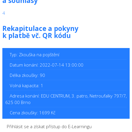
a souhlasy
4
Rekapitulace a pokyny
k platbě vč. QR kódu
Typ: Zkouška na pojištění
Datum konání: 2022-07-14 13:00:00
Délka zkoušky: 90
Volná kapacita: 1
Adresa konání: EDU CENTRUM, 3. patro, Netroufalky 797/7,
625 00 Brno
Cena zkoušky: 1699 Kč
Přihlásit se a získat přístup do E-Learningu