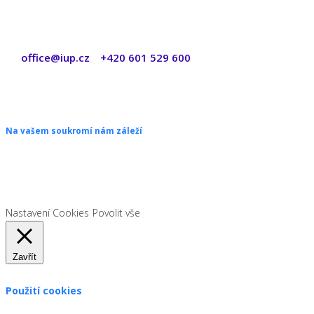
office@iup.cz
+420 601 529 600
|
Copyright © 2026 ŠANON s.r.o. Všechna práva vyhrazena.
Na vašem soukromí nám záleží
Chceme vám neustále poskytovat skvělé služby. Vzhledem k nové
legislativě platné od 1. 1. 2022 od vás ale potřebujeme souhlas s
používáním souborů cookies.
Nastavení Cookies
Povolit vše
Zavřít
Použití cookies