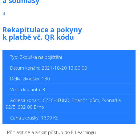
a souhlasy
4
Rekapitulace a pokyny
k platbě vč. QR kódu
Typ: Zkouška na pojištění
Datum konání: 2021-10-20 13:00:00
Délka zkoušky: 180
Volná kapacita: 3
Adresa konání: CZECH FUND, Finanční dům, Zvonařka
92/5, 602 00 Brno
Cena zkoušky: 1699 Kč
Přihlásit se a získat přístup do E-Learningu