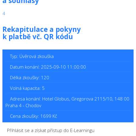
a souhlasy
4
Rekapitulace a pokyny
k platbě vč. QR kódu
Typ: Úvěrová zkouška
Datum konání: 2025-09-10 11:00:00
Délka zkoušky: 120
Volná kapacita: 5
Adresa konání: Hotel Globus, Gregorova 2115/10, 148 00
Praha 4 - Chodov
Cena zkoušky: 1699 Kč
Přihlásit se a získat přístup do E-Learningu