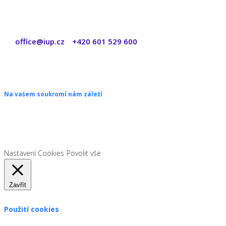
office@iup.cz
+420 601 529 600
|
Copyright © 2026 ŠANON s.r.o. Všechna práva vyhrazena.
Na vašem soukromí nám záleží
Chceme vám neustále poskytovat skvělé služby. Vzhledem k nové
legislativě platné od 1. 1. 2022 od vás ale potřebujeme souhlas s
používáním souborů cookies.
Nastavení Cookies
Povolit vše
Zavřít
Použití cookies