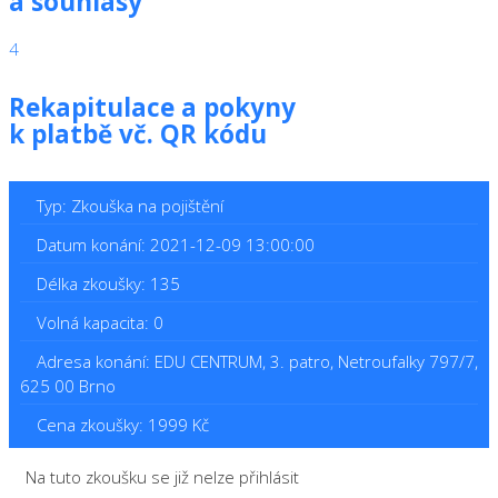
a souhlasy
4
Rekapitulace a pokyny
k platbě vč. QR kódu
Typ: Zkouška na pojištění
Datum konání: 2021-12-09 13:00:00
Délka zkoušky: 135
Volná kapacita: 0
Adresa konání: EDU CENTRUM, 3. patro, Netroufalky 797/7,
625 00 Brno
Cena zkoušky: 1999 Kč
Na tuto zkoušku se již nelze přihlásit