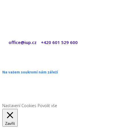
office@iup.cz
+420 601 529 600
|
Copyright © 2026 ŠANON s.r.o. Všechna práva vyhrazena.
Na vašem soukromí nám záleží
Chceme vám neustále poskytovat skvělé služby. Vzhledem k nové
legislativě platné od 1. 1. 2022 od vás ale potřebujeme souhlas s
používáním souborů cookies.
Nastavení Cookies
Povolit vše
Zavřít