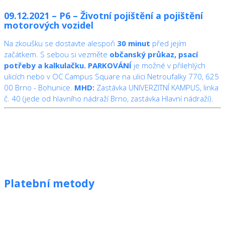
09.12.2021 – P6 – Životní pojištění a pojištění
motorových vozidel
Na zkoušku se dostavte alespoň
30 minut
před jejím
začátkem. S sebou si vezměte
občanský průkaz, psací
potřeby a kalkulačku.
PARKOVÁNÍ
je možné v přilehlých
ulicích nebo v OC Campus Square na ulici Netroufalky 770, 625
00 Brno - Bohunice.
MHD:
Zastávka UNIVERZITNÍ KAMPUS, linka
č. 40 (jede od hlavního nádraží Brno, zastávka Hlavní nádraží).
Platební metody